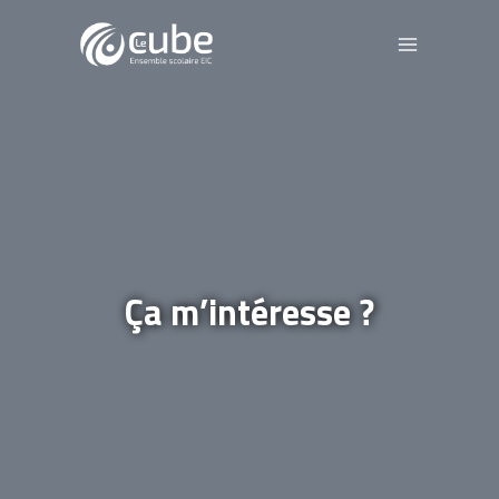
Aller
au
contenu
Ça m’intéresse ?