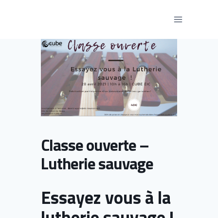
Aller
au
contenu
Classe ouverte –
Lutherie sauvage
Essayez vous à la
lutherie sauvage !