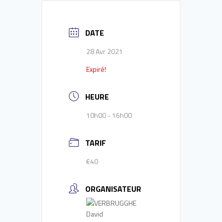
DATE
28 Avr 2021
Expiré!
HEURE
10h00 - 16h00
TARIF
€40
ORGANISATEUR