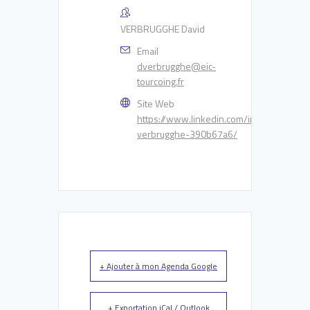
VERBRUGGHE David
Email
dverbrugghe@eic-
tourcoing.fr
Site Web
https://www.linkedin.com/in/david-
verbrugghe-390b67a6/
+ Ajouter à mon Agenda Google
+ Exportation iCal / Outlook