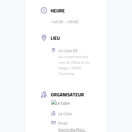
HEURE
14h30 - 16h00
LIEU
Le Cube EIC
Au croisement des
rues de l'Alma et du
Dragon, 59200
Tourcoing
ORGANISATEUR
Le Cube
Email
blermytte@eic-