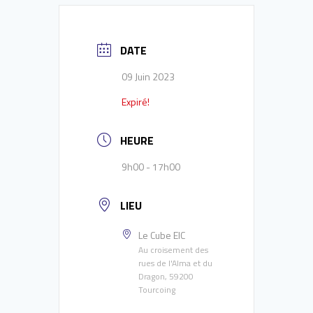
DATE
09 Juin 2023
Expiré!
HEURE
9h00 - 17h00
LIEU
Le Cube EIC
Au croisement des
rues de l'Alma et du
Dragon, 59200
Tourcoing