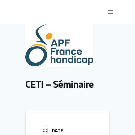
Aller
au
contenu
CETI – Séminaire
DATE