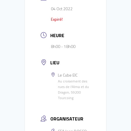
04 Oct 2022
Expiré!
HEURE
8h00 - 18h00
LIEU
Le Cube EIC
Au croisement des
rues de l'Alma et du
Dragon, 59200
Tourcoing
ORGANISATEUR