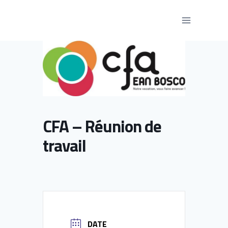
Aller
au
contenu
CFA – Réunion de
travail
DATE