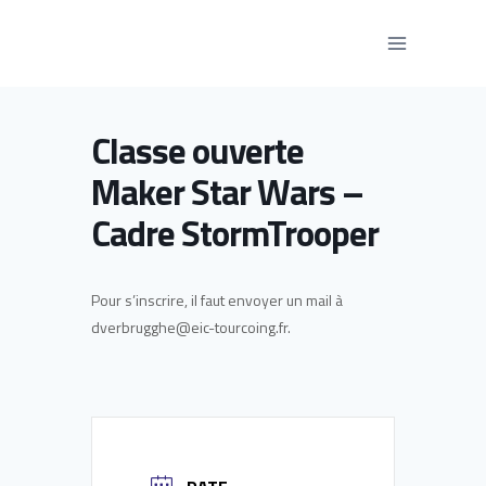
Aller
au
contenu
Classe ouverte
Maker Star Wars –
Cadre StormTrooper
Pour s’inscrire, il faut envoyer un mail à
dverbrugghe@eic-tourcoing.fr.