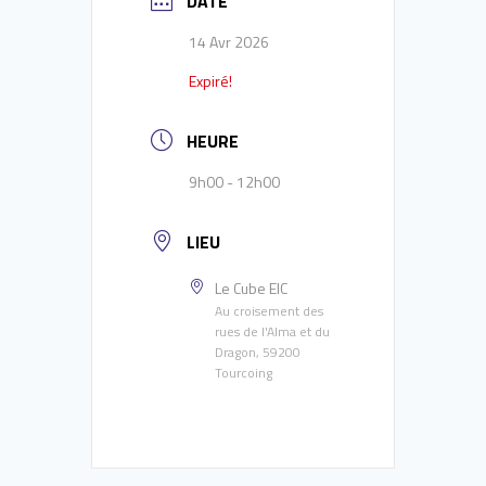
DATE
14 Avr 2026
Expiré!
HEURE
9h00 - 12h00
LIEU
Le Cube EIC
Au croisement des
rues de l'Alma et du
Dragon, 59200
Tourcoing