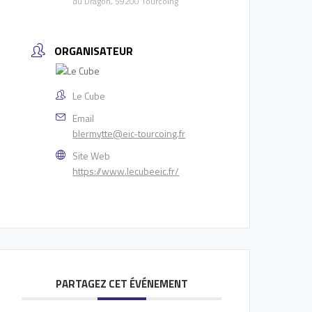
du Dragon, 59200 Tourcoing
ORGANISATEUR
Le Cube
Email
blermytte@eic-tourcoing.fr
Site Web
https://www.lecubeeic.fr/
PARTAGEZ CET ÉVÉNEMENT