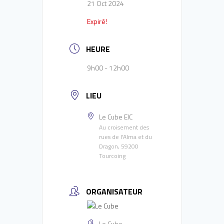
21 Oct 2024
Expiré!
HEURE
9h00 - 12h00
LIEU
Le Cube EIC
Au croisement des
rues de l'Alma et du
Dragon, 59200
Tourcoing
ORGANISATEUR
Le Cube