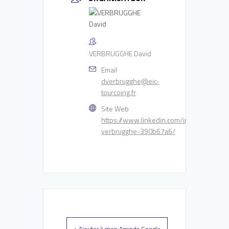
VERBRUGGHE David
Email
dverbrugghe@eic-
tourcoing.fr
Site Web
https://www.linkedin.com/in/david-
verbrugghe-390b67a6/
+ Ajouter à mon Agenda Google