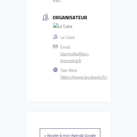
€80
ORGANISATEUR
Le Cube
Email
blermytte@eic-
tourcoing.fr
Site Web
https://www.lecubeeic.fr/
+ Ajouter à mon Agenda Google