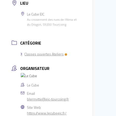
LIEU
Le Cube EIC
Au croisement des rues de l'Alma et
du Dragon, 59200 Tourcoing
CATÉGORIE
Classes ouvertes Ateliers
ORGANISATEUR
Le Cube
Email
blermytte@eic-tourcoing.fr
Site Web
https://www.lecubeeic.fr/