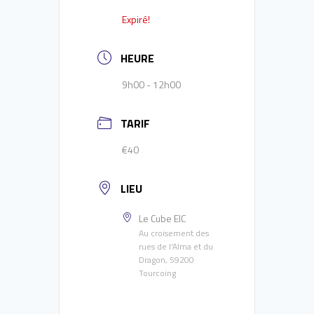
Expiré!
HEURE
9h00 - 12h00
TARIF
€40
LIEU
Le Cube EIC
Au croisement des
rues de l'Alma et du
Dragon, 59200
Tourcoing