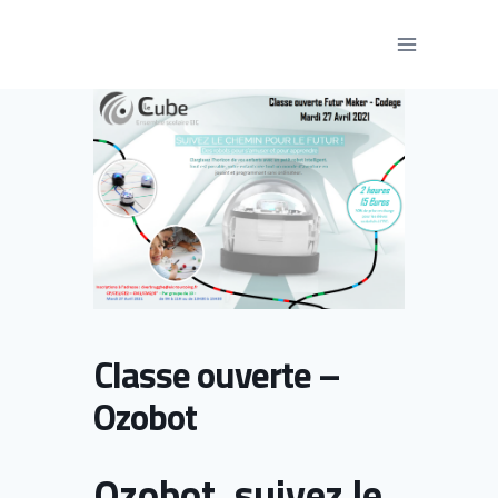
Aller
au
contenu
Classe ouverte –
Ozobot
Ozobot, suivez le