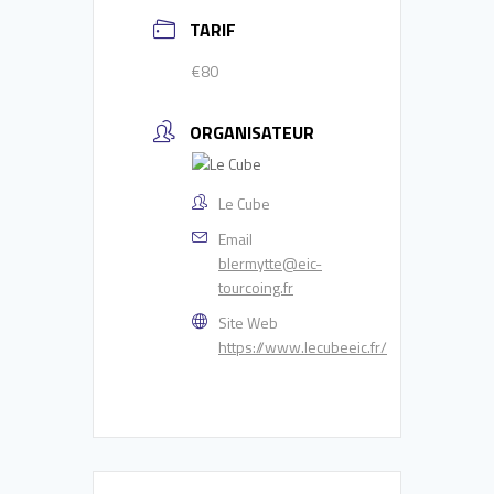
TARIF
€80
ORGANISATEUR
Le Cube
Email
blermytte@eic-
tourcoing.fr
Site Web
https://www.lecubeeic.fr/