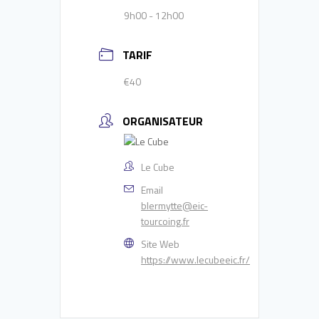
9h00 - 12h00
TARIF
€40
ORGANISATEUR
Le Cube
Email
blermytte@eic-
tourcoing.fr
Site Web
https://www.lecubeeic.fr/