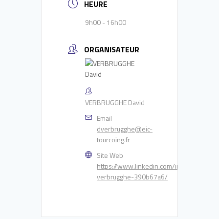
HEURE
9h00 - 16h00
ORGANISATEUR
VERBRUGGHE David
Email
dverbrugghe@eic-
tourcoing.fr
Site Web
https://www.linkedin.com/in/david-
verbrugghe-390b67a6/