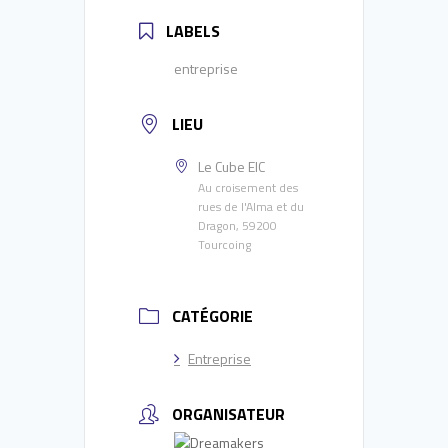
LABELS
entreprise
LIEU
Le Cube EIC
Au croisement des
rues de l'Alma et du
Dragon, 59200
Tourcoing
CATÉGORIE
Entreprise
ORGANISATEUR