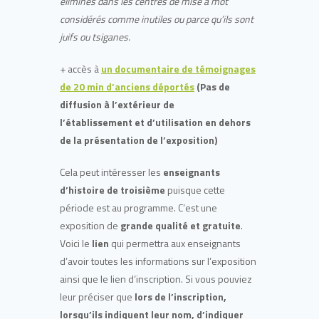
éliminés dans les centres de mise à mot
considérés comme inutiles ou parce qu’ils sont
juifs ou tsiganes.
+ accès à
un documentaire de témoignages
de 20 min d’anciens déportés
(Pas de
diffusion à l’extérieur de
l’établissement et d’utilisation en dehors
de la présentation de l’exposition)
Cela peut intéresser les
enseignants
d’histoire de troisième
puisque cette
période est au programme. C’est une
exposition de
grande qualité et gratuite
.
Voici le
lien
qui permettra aux enseignants
d’avoir toutes les informations sur l’exposition
ainsi que le lien d’inscription. Si vous pouviez
leur préciser que
lors de l’inscription,
lorsqu’ils indiquent leur nom, d’indiquer