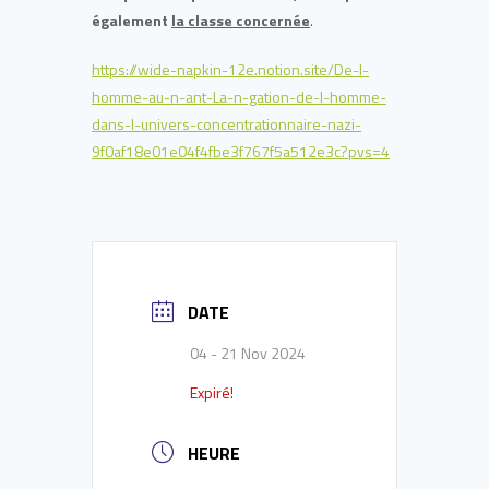
également
la classe concernée
.
https://wide-napkin-12e.notion.site/De-l-
homme-au-n-ant-La-n-gation-de-l-homme-
dans-l-univers-concentrationnaire-nazi-
9f0af18e01e04f4fbe3f767f5a512e3c?pvs=4
DATE
04 - 21 Nov 2024
Expiré!
HEURE