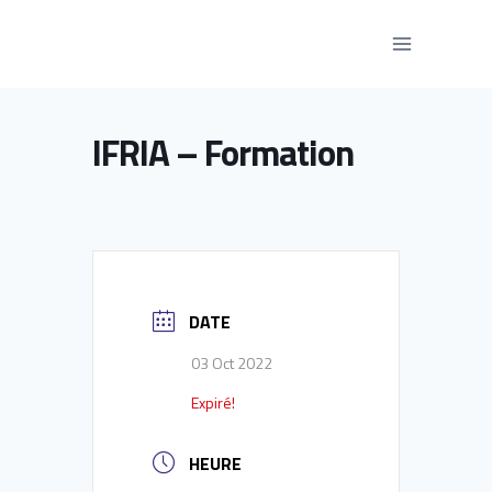
Aller
au
contenu
IFRIA – Formation
DATE
03 Oct 2022
Expiré!
HEURE