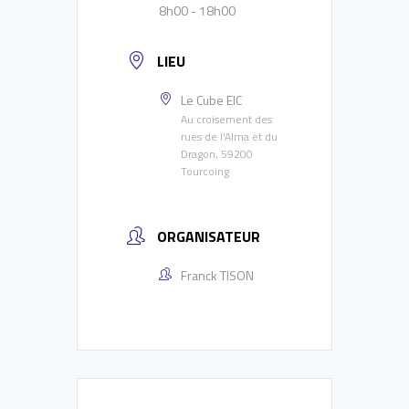
8h00 - 18h00
LIEU
Le Cube EIC
Au croisement des
rues de l'Alma et du
Dragon, 59200
Tourcoing
ORGANISATEUR
Franck TISON