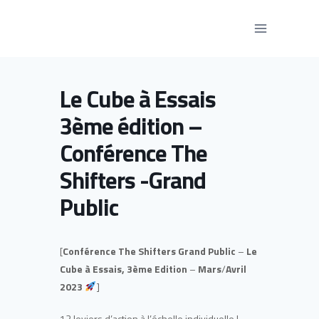
Aller
au
contenu
Le Cube à Essais
3ème édition –
Conférence The
Shifters -Grand
Public
[
Conférence The Shifters Grand Public
–
Le
Cube à Essais, 3ème Edition
–
Mars
/
Avril
2023
]
12 leviers d’action à l’échelle individuelle !