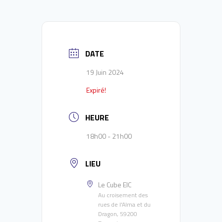
DATE
19 Juin 2024
Expiré!
HEURE
18h00 - 21h00
LIEU
Le Cube EIC
Au croisement des
rues de l'Alma et du
Dragon, 59200