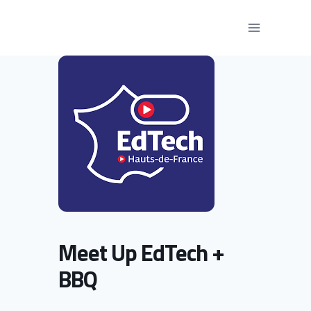
Aller
au
contenu
Meet Up EdTech +
BBQ