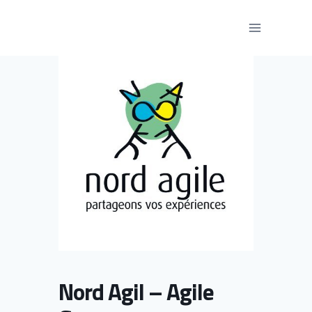
Aller
au
contenu
Nord Agil – Agile