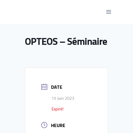
Aller
au
contenu
OPTEOS – Séminaire
DATE
15 Juin 2023
Expiré!
HEURE