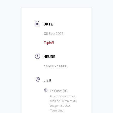
DATE
06 Sep 2023
Expiré!
HEURE
14h00 - 18h00
LIEU
Le Cube EIC
Au croisement des
rues de l'Alma et du
Dragon, 59200
Tourcoing