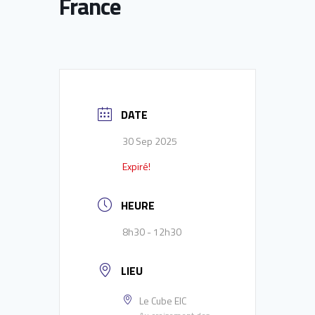
France
DATE
30 Sep 2025
Expiré!
HEURE
8h30 - 12h30
LIEU
Le Cube EIC