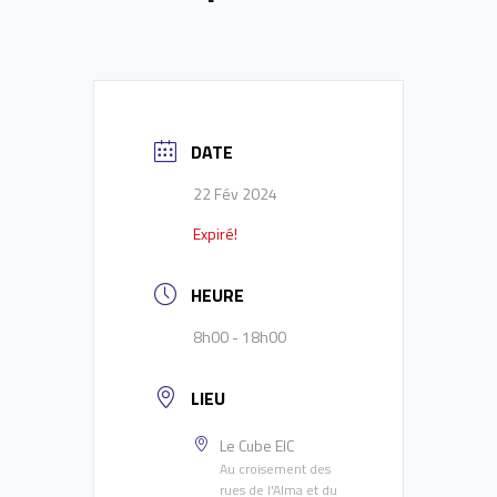
DATE
22 Fév 2024
Expiré!
HEURE
8h00 - 18h00
LIEU
Le Cube EIC
Au croisement des
rues de l'Alma et du