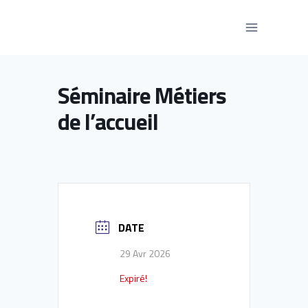
Aller
au
contenu
Séminaire Métiers
de l’accueil
DATE
29 Avr 2026
Expiré!