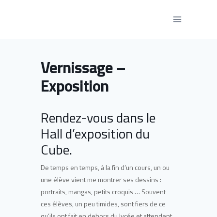
Aller
au
contenu
Vernissage –
Exposition
Rendez-vous dans le
Hall d’exposition du
Cube.
De temps en temps, à la fin d’un cours, un ou
une élève vient me montrer ses dessins :
portraits, mangas, petits croquis … Souvent
ces élèves, un peu timides, sont fiers de ce
qu’ils ont fait en dehors du lycée et attendent